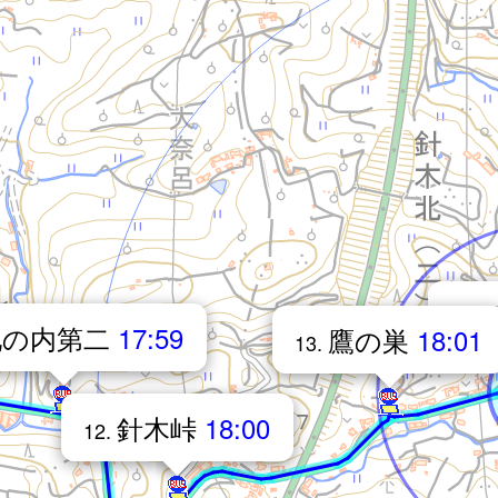
14.
池の内第二
17:59
鷹の巣
18:01
13.
針木峠
18:00
12.