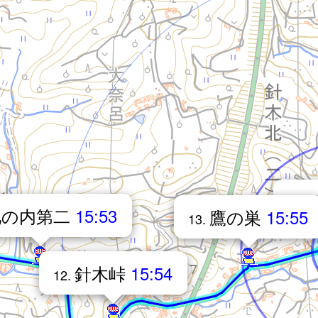
14.
池の内第二
15:53
鷹の巣
15:55
13.
針木峠
15:54
12.