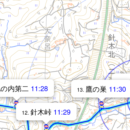
14.
池の内第二
11:28
鷹の巣
11:30
13.
針木峠
11:29
12.