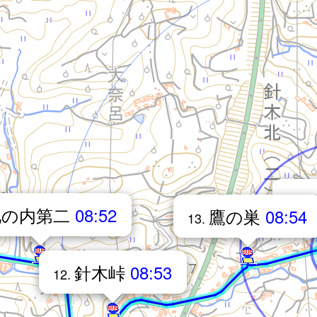
14.
池の内第二
08:52
鷹の巣
08:54
13.
針木峠
08:53
12.