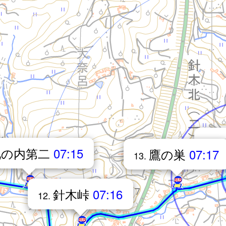
14.
池の内第二
07:15
鷹の巣
07:17
13.
針木峠
07:16
12.