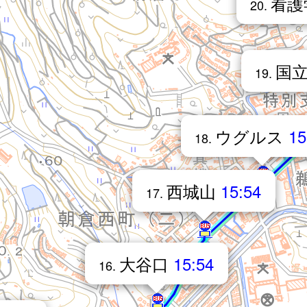
看護
20.
国
19.
ウグルス
15
18.
西城山
15:54
17.
大谷口
15:54
16.