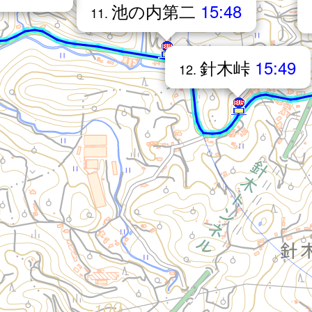
池の内第二
15:48
11.
針木峠
15:49
12.