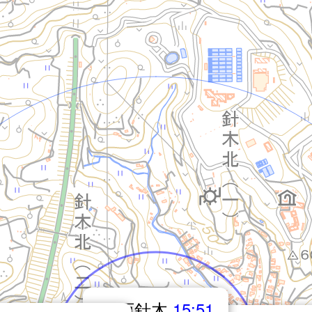
西針木
15:51
14.