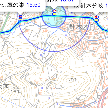
鷹の巣
15:50
針木分岐
1
13.
15.