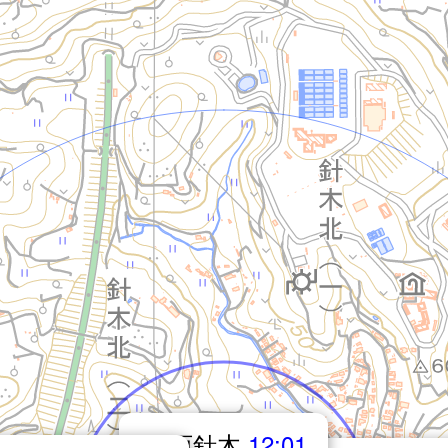
西針木
12:01
14.