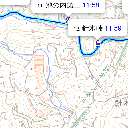
池の内第二
11:58
11.
針木峠
11:59
12.