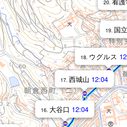
看護
20.
国
19.
ウグルス
12
18.
西城山
12:04
17.
大谷口
12:04
16.