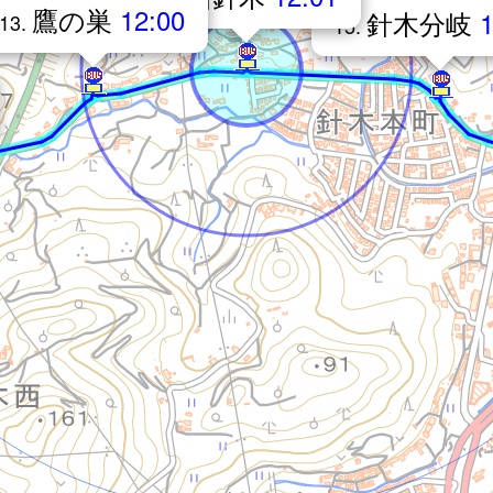
鷹の巣
12:00
針木分岐
1
13.
15.