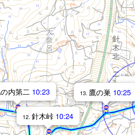
14.
池の内第二
10:23
鷹の巣
10:25
13.
針木峠
10:24
12.