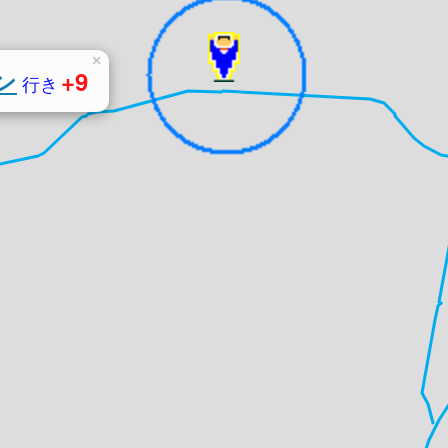
×
ン
+9
行き